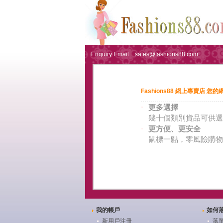
Enquiry Email: sales@fashions88.com
Fashions88 網上專賣店 您
更多選擇
幾十個類別貨品可供選
更方便、更安全
鼠標一點，零風險購物
我的帳戶
如何
新用戶注冊
落